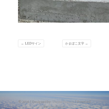
←
LEDサイン
かまぼこ文字
→
© 2026
| Designed by:
Theme Freesia
| Powered
by:
WordPress